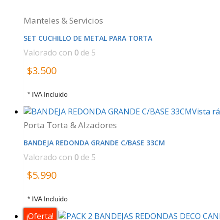
Manteles & Servicios
SET CUCHILLO DE METAL PARA TORTA
Valorado con
0
de 5
$
3.500
* IVA Incluido
Vista r
Porta Torta & Alzadores
BANDEJA REDONDA GRANDE C/BASE 33CM
Valorado con
0
de 5
$
5.990
* IVA Incluido
¡Oferta!