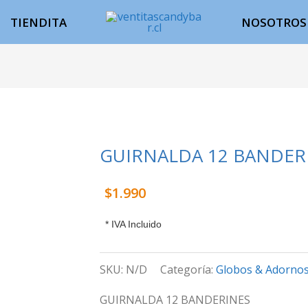
TIENDITA
NOSOTROS
GUIRNALDA 12 BANDER
GUIRNALDA
12
$
1.990
BANDERINES
cantidad
* IVA Incluido
SKU:
N/D
Categoría:
Globos & Adorno
GUIRNALDA 12 BANDERINES