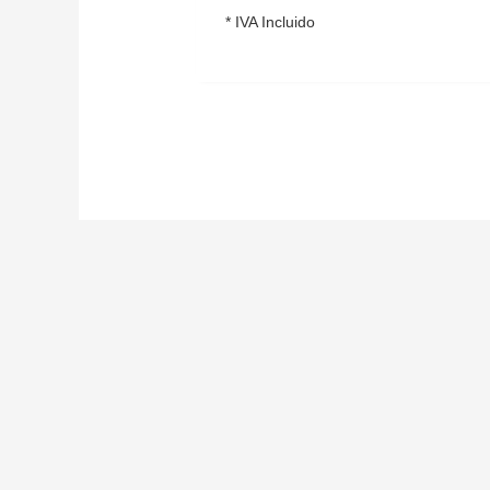
5
* IVA Incluido