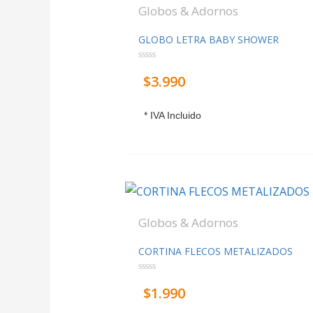
Globos & Adornos
GLOBO LETRA BABY SHOWER
Valorado
$
3.990
con
0
de
5
* IVA Incluido
Globos & Adornos
CORTINA FLECOS METALIZADOS
Valorado
$
1.990
con
0
de