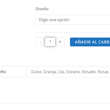
Diseño
-
+
AÑADIR AL CARR
eño
Dulce, Granja, Lila, Oceano, Rosado, Rosas