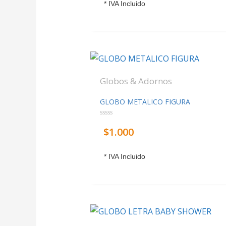
* IVA Incluido
Globos & Adornos
GLOBO METALICO FIGURA
Valorado
$
1.000
con
0
de
5
* IVA Incluido