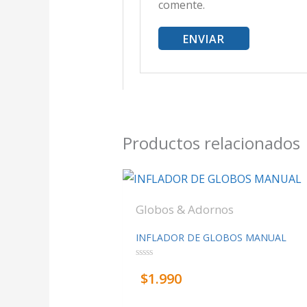
comente.
Productos relacionados
Globos & Adornos
INFLADOR DE GLOBOS MANUAL
Valorado
$
1.990
con
0
de
5