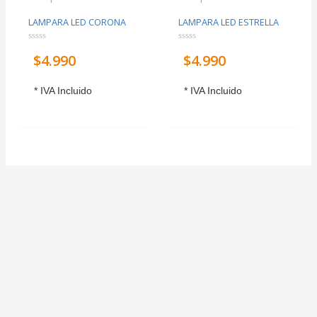
LAMPARA LED CORONA
LAMPARA LED ESTRELLA
Valorado
Valorado
$
4.990
$
4.990
con
con
0
0
de
de
5
5
* IVA Incluido
* IVA Incluido