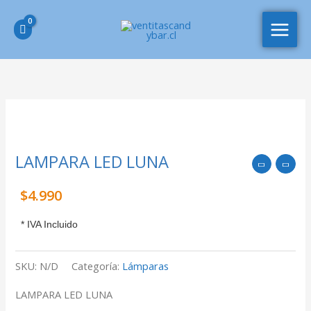
Ir
MAIN
al
MEN
contenido
LAMPARA
LED
LUNA
LAMPARA LED LUNA
cantidad
$
4.990
* IVA Incluido
SKU:
N/D
Categoría:
Lámparas
LAMPARA LED LUNA