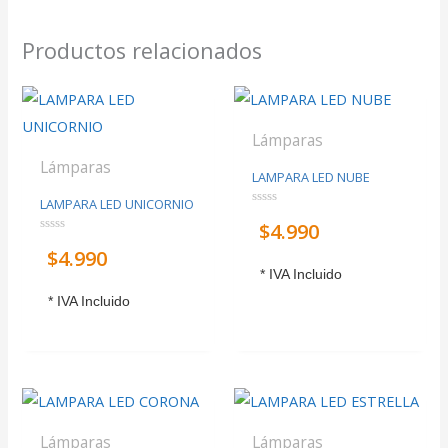
Productos relacionados
Lámparas
Lámparas
LAMPARA LED NUBE
LAMPARA LED UNICORNIO
Valorado
$
4.990
con
0
Valorado
de
$
4.990
con
5
0
* IVA Incluido
de
5
* IVA Incluido
Lámparas
Lámparas