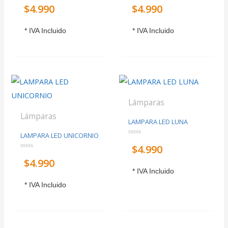
Valorado
Valorado
$
4.990
$
4.990
con
con
0
0
de
de
5
5
* IVA Incluido
* IVA Incluido
Lámparas
Lámparas
LAMPARA LED LUNA
LAMPARA LED UNICORNIO
Valorado
$
4.990
con
0
Valorado
de
$
4.990
con
5
0
* IVA Incluido
de
5
* IVA Incluido