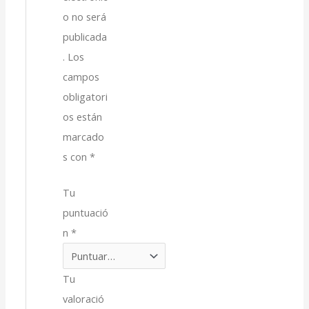
o no será
publicada
.
Los
campos
obligatori
os están
marcado
s con
*
Tu
puntuació
n
*
Tu
valoració