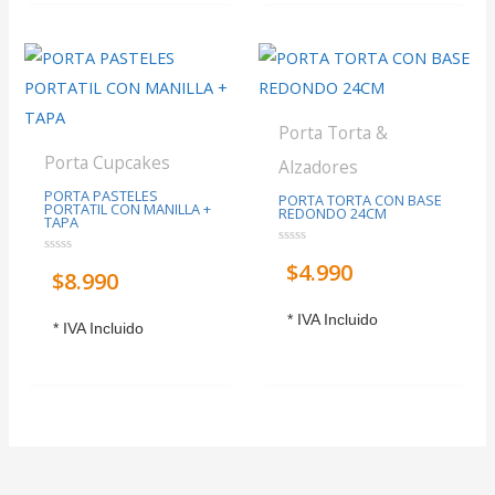
Porta Torta &
Porta Cupcakes
Alzadores
PORTA PASTELES
PORTA TORTA CON BASE
PORTATIL CON MANILLA +
REDONDO 24CM
TAPA
Valorado
Valorado
$
4.990
con
$
8.990
con
0
0
de
de
5
5
* IVA Incluido
* IVA Incluido