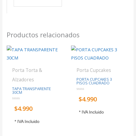
Productos relacionados
Porta Torta &
Porta Cupcakes
Alzadores
PORTA CUPCAKES 3
PISOS CUADRADO
TAPA TRANSPARENTE
30CM
Valorado
$
4.990
con
0
Valorado
de
$
4.990
con
5
0
* IVA Incluido
de
5
* IVA Incluido