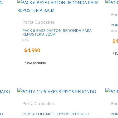
Por
Porta Cupcakes
POR
PACK 6 BASE CARTON REDONDA PARA
REPOSTERIA 32CM
Valo
$
4
con
0
Valorado
de
$
4.990
con
5
0
* I
de
5
* IVA Incluido
Porta Cupcakes
Por
DO
PORTA CUPCAKES 3 PISOS REDONDO
POR