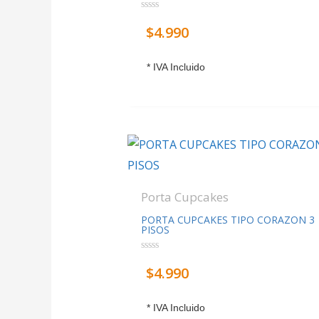
Valorado
$
4.990
con
0
de
5
* IVA Incluido
Porta Cupcakes
PORTA CUPCAKES TIPO CORAZON 3
PISOS
Valorado
$
4.990
con
0
de
5
* IVA Incluido