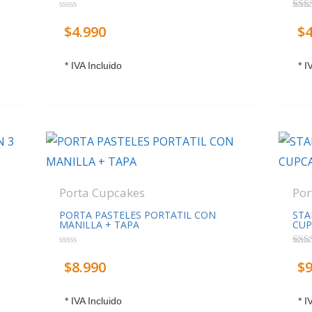
Valorado
Valo
$
4.990
$
4
con
5.00
0
de 5
de
5
* IVA Incluido
* I
Porta Cupcakes
Por
PORTA PASTELES PORTATIL CON
STA
MANILLA + TAPA
CUP
Valorado
Valo
$
8.990
$
9
con
con
0
4.50
de
de 5
5
* IVA Incluido
* I