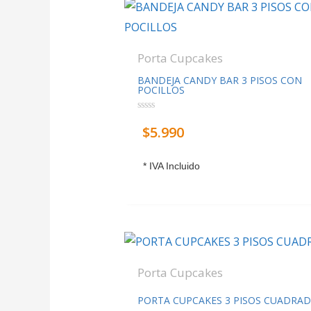
Porta Cupcakes
BANDEJA CANDY BAR 3 PISOS CON
POCILLOS
Valorado
$
5.990
con
0
de
5
* IVA Incluido
Porta Cupcakes
PORTA CUPCAKES 3 PISOS CUADRA