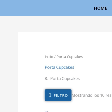
Ir
HOME
al
contenido
Inicio
/ Porta Cupcakes
Porta Cupcakes
8.- Porta Cupcakes
Mostrando los 10 res
FILTRO