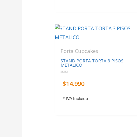
Porta Cupcakes
STAND PORTA TORTA 3 PISOS
METALICO
Valorado
$
14.990
con
0
de
5
* IVA Incluido