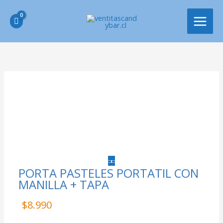
Ir
MAIN
al
MEN
contenido
PORTA
PASTELES
PORTATIL
CON
MANILLA
+
TAPA
cantidad
PORTA PASTELES PORTATIL CON
MANILLA + TAPA
$
8.990