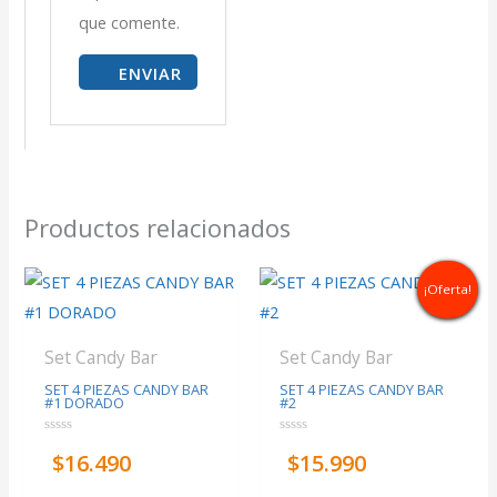
que comente.
Productos relacionados
¡Oferta!
Set Candy Bar
Set Candy Bar
SET 4 PIEZAS CANDY BAR
SET 4 PIEZAS CANDY BAR
#1 DORADO
#2
Valorado
Valorado
$
16.490
$
15.990
con
con
0
0
de
de