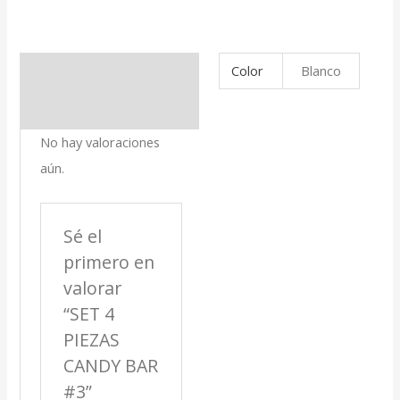
Color
Blanco
Información adicional
Valoraciones (0)
No hay valoraciones
aún.
Sé el
primero en
valorar
“SET 4
PIEZAS
CANDY BAR
#3”