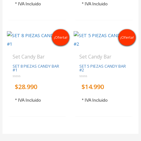
5
5
* IVA Incluido
* IVA Incluido
¡Oferta!
¡Oferta!
Set Candy Bar
Set Candy Bar
SET 8 PIEZAS CANDY BAR
SET 5 PIEZAS CANDY BAR
#1
#2
Valorado
Valorado
$
28.990
$
14.990
con
con
0
0
de
de
5
5
* IVA Incluido
* IVA Incluido