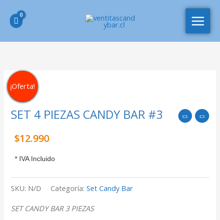
Ir
MAIN
al
MEN
contenido
SET
¡Oferta!
4
PIEZAS
SET 4 PIEZAS CANDY BAR #3
CANDY
BAR
$
12.990
#3
* IVA Incluido
cantidad
SKU:
N/D
Categoría:
Set Candy Bar
SET CANDY BAR 3 PIEZAS