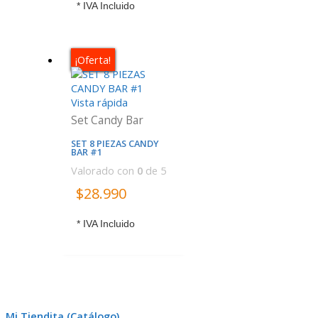
* IVA Incluido
¡Oferta!
Vista rápida
Set Candy Bar
SET 8 PIEZAS CANDY
BAR #1
Valorado con
0
de 5
$
28.990
* IVA Incluido
Mi Tiendita (Catálogo)