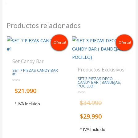
Productos relacionados
El
El
¡Oferta!
¡Oferta!
precio
precio
Set Candy Bar
original
actual
Productos Exclusivos
SET 7 PIEZAS CANDY BAR
#1
SET 3 PIEZAS DECO
era:
es:
CANDY BAR ( BANDEJAS,
POCILLO)
Valorado
$
21.990
con
0
$34.990.
$29.990.
de
Valorado
5
$
34.990
con
* IVA Incluido
0
de
5
$
29.990
* IVA Incluido