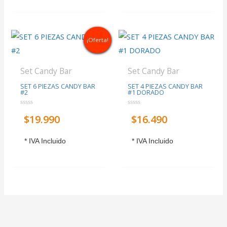
¡Oferta!
Set Candy Bar
Set Candy Bar
SET 6 PIEZAS CANDY BAR
SET 4 PIEZAS CANDY BAR
#2
#1 DORADO
Valorado
Valorado
$
19.990
$
16.490
con
con
0
0
de
de
5
5
* IVA Incluido
* IVA Incluido