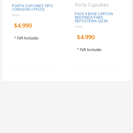
Porta Cupcakes
PORTA CUPCAKES TIPO
CORAZON 3 PISOS
PACK 6 BASE CARTON
REDONDA PARA
REPOSTERIA 32CM
Valorado
$
4.990
con
0
de
Valorado
5
$
4.990
con
* IVA Incluido
0
de
5
* IVA Incluido