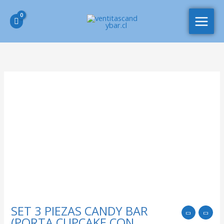
Ir
MAIN
al
MEN
contenido
SET 3 PIEZAS CANDY BAR
(PORTA CUPCAKE CON