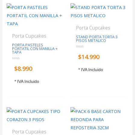
Porta Cupcakes
Porta Cupcakes
STAND PORTA TORTA 3
PISOS METALICO
PORTA PASTELES
PORTATIL CON MANILLA +
TAPA
Valorado
$
14.990
con
0
de
Valorado
5
$
8.990
con
* IVA Incluido
0
de
5
* IVA Incluido
Porta Cupcakes